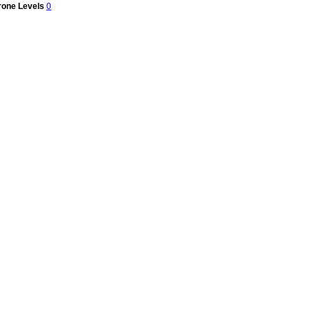
rone Levels
0