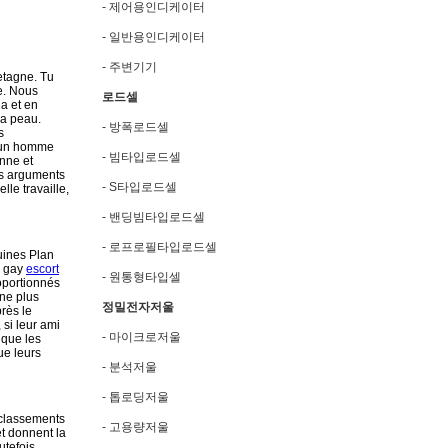
- 제어용인디케이터
- 일반용인디케이터
- 주변기기
etagne. Tu
le. Nous
로드셀
a et en
la peau.
- 방폭로드셀
s
 d'un homme
- 빔타입로드셀
enne et
es arguments
- S타입로드셀
le travaille,
- 밴딩빔타입로드셀
- 로프로필타입로드셀
ines Plan
r gay
escort
- 원통형타입셀
roportionnés
une plus
정밀전자저울
rès le
 si leur ami
- 마이크로저울
 que les
ue leurs
- 분석저울
- 톱로딩저울
 classements
- 고용량저울
t donnent la
utefois,