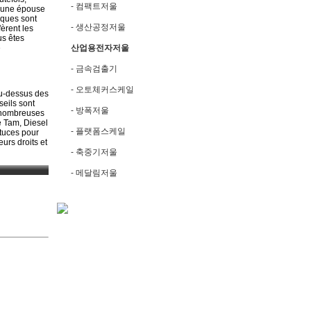
- 컴팩트저울
e une épouse
iques sont
- 생산공정저울
èrent les
us êtes
산업용전자저울
e
- 금속검출기
- 오토체커스케일
au-dessus des
seils sont
- 방폭저울
e nombreuses
 Tam, Diesel
- 플랫폼스케일
stuces pour
urs droits et
- 축중기저울
- 메달림저울