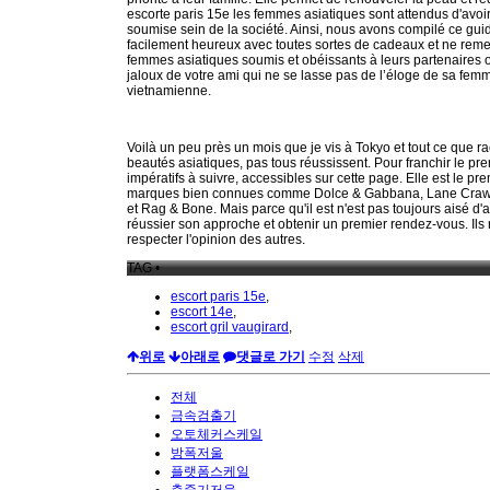
escorte paris 15e les femmes asiatiques sont attendus d'av
soumise sein de la société. Ainsi, nous avons compilé ce gui
facilement heureux avec toutes sortes de cadeaux et ne reme
femmes asiatiques soumis et obéissants à leurs partenaires o
jaloux de votre ami qui ne se lasse pas de l’éloge de sa femme
vietnamienne.
Voilà un peu près un mois que je vis à Tokyo et tout ce que 
beautés asiatiques, pas tous réussissent. Pour franchir le pr
impératifs à suivre, accessibles sur cette page. Elle est le
marques bien connues comme Dolce & Gabbana, Lane Crawfo
et Rag & Bone. Mais parce qu'il est n'est pas toujours aisé d'a
réussier son approche et obtenir un premier rendez-vous. Ils n
respecter l'opinion des autres.
TAG •
escort paris 15e
,
escort 14e
,
escort gril vaugirard
,
위로
아래로
댓글로 가기
수정
삭제
전체
금속검출기
오토체커스케일
방폭저울
플랫폼스케일