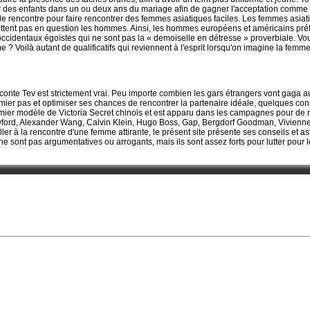
oir des enfants dans un ou deux ans du mariage afin de gagner l'acceptation comm
de rencontre pour faire rencontrer des femmes asiatiques faciles. Les femmes asiat
ttent pas en question les hommes. Ainsi, les hommes européens et américains préf
ccidentaux égoïstes qui ne sont pas la « demoiselle en détresse » proverbiale. Vo
 ? Voilà autant de qualificatifs qui reviennent à l'esprit lorsqu'on imagine la femm
raconte Tev est strictement vrai. Peu importe combien les gars étrangers vont gaga 
emier pas et optimiser ses chances de rencontrer la partenaire idéale, quelques con
 premier modèle de Victoria Secret chinois et est apparu dans les campagnes pour d
rd, Alexander Wang, Calvin Klein, Hugo Boss, Gap, Bergdorf Goodman, Vivienne
ller à la rencontre d'une femme attirante, le présent site présente ses conseils et a
e sont pas argumentatives ou arrogants, mais ils sont assez forts pour lutter pour le