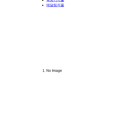
축중기저울
매달림저울
No Image