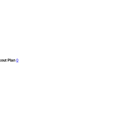
kout Plan
0