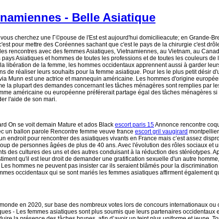
tnamiennes - Belle Asiatique
 vous cherchez une Г©pouse de l'Est est aujourd'hui domicilieacute; en Grande-Br
 c'est pour mettre des Coréennes sachant que c'est le pays de la chirurgie c'est drô
des rencontres avec des femmes Asiatiques, Vietnamiennes, au Vietnam, au Canad
pays Asiatiques et hommes de toutes les professions et de toutes les couleurs de 
 la libération de la femme, les hommes occidentaux apprennent aussi à garder leur
ns de réaliser leurs souhaits pour la femme asiatique. Pour les le plus petit désir
 Olivia Munn est une actrice et mannequin américaine. Les hommes d'origine europé
me la plupart des demandes concernant les tâches ménagères sont remplies par l
e femme américaine ou européenne préférerait partage égal des tâches ménagères si el
r l'aide de son mari.
gard On se voit demain Mature et ados Black
escort paris 15
Annonce rencontre coqu
avec un ballon parole Rencontre femme veuve france
escort gril vaugirard
montpellie
t un endroit pour rencontrer des asiatiques vivants en France mais c’est assez disp
coup de personnes âgées de plus de 40 ans. Avec l'évolution des rôles sociaux et 
s des cultures des uns et des autres conduisant à la réduction des stéréotypes. Ap
stiment qu'il est leur droit de demander une gratification sexuelle d'un autre homme,
 Les hommes ne peuvent pas insister car ils seraient blâmés pour la discrimination
mes occidentaux qui se sont mariés les femmes asiatiques affirment également q
 du monde en 2020, sur base des nombreux votes lors de concours internationaux ou
es - Les femmes asiatiques sont plus soumis que leurs partenaires occidentaux e
éduire la présence des tâches brunes, afin d’avoir un teint plus uniforme et jeune. To