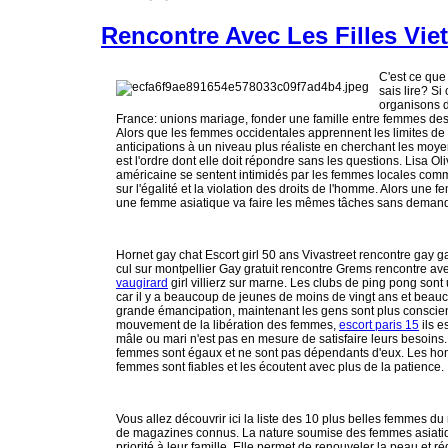
Rencontre Avec Les Filles Vie
C'est ce que
sais lire? Si
organisons 
France: unions mariage, fonder une famille entre femmes des 
Alors que les femmes occidentales apprennent les limites de
anticipations à un niveau plus réaliste en cherchant les moye
est l'ordre dont elle doit répondre sans les questions. Lisa
américaine se sentent intimidés par les femmes locales com
sur l'égalité et la violation des droits de l'homme. Alors un
une femme asiatique va faire les mêmes tâches sans demande
Hornet gay chat Escort girl 50 ans Vivastreet rencontre gay 
cul sur montpellier Gay gratuit rencontre Grems rencontre 
vaugirard
girl villierz sur marne. Les clubs de ping pong son
car il y a beaucoup de jeunes de moins de vingt ans et beau
grande émancipation, maintenant les gens sont plus conscient
mouvement de la libération des femmes,
escort paris 15
ils e
mâle ou mari n'est pas en mesure de satisfaire leurs besoins.
femmes sont égaux et ne sont pas dépendants d'eux. Les hom
femmes sont fiables et les écoutent avec plus de la patience.
Vous allez découvrir ici la liste des 10 plus belles femmes
de magazines connus. La nature soumise des femmes asiatiqu
priorité à leur famille. Elle permet de renouveler la peau et r