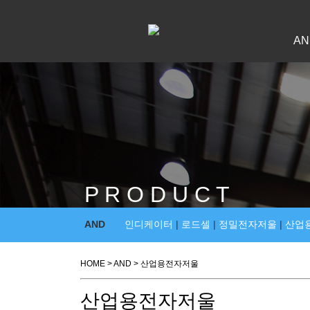
AN
P R O D U C T
AND
인디케이터
|
로드셀
|
정밀전자저울
|
산업
HOME > AND > 산업용전자저울
산업용전자저울